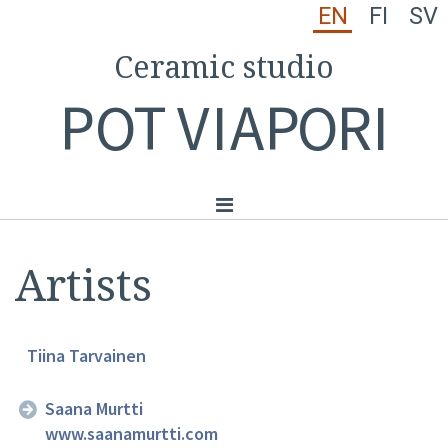
EN
FI
SV
Ceramic studio
P
OT
VI
A
PO
RI
Artists
Tiina Tarvainen
Saana Murtti
www.saanamurtti.com