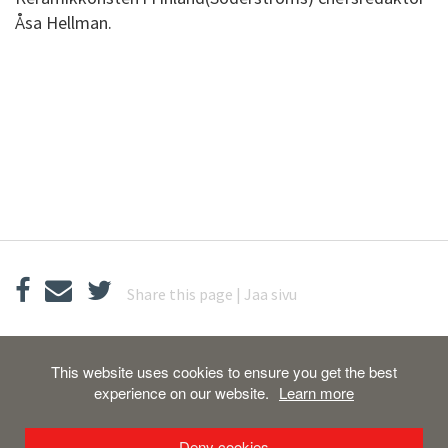
Åsa Hellman.
Share this page | Jaa sivu
Pot Viapori
| Sveaborg B 45, 00190 Helsingfors,
This website uses cookies to ensure you get the best
Finland,
experience on our website.
Learn more
pot@potviapori.fi
Deny cookies