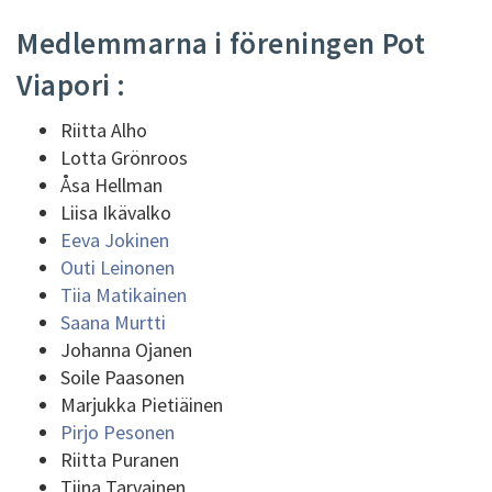
Medlemmarna i föreningen Pot
Viapori :
Riitta Alho
Lotta Grönroos
Åsa Hellman
Liisa Ikävalko
Eeva Jokinen
Outi Leinonen
Tiia Matikainen
Saana Murtti
Johanna Ojanen
Soile Paasonen
Marjukka Pietiäinen
Pirjo Pesonen
Riitta Puranen
Tiina Tarvainen